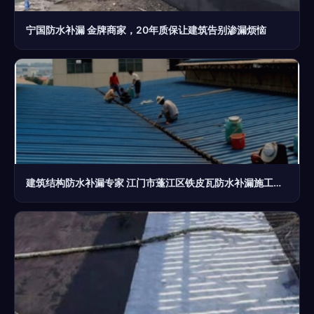
宁国防水补漏 金牌商家，20年质保让建筑告别渗漏烦恼
建筑结构防水补漏专家 江门市蓬江区铁皮瓦防水补漏施工公司技术解析