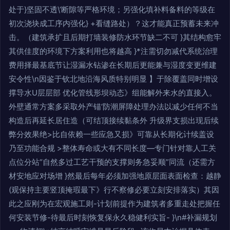
处于}坚固不透\’断隙等严格环境；另强化填补料备料的等级在
初次浇块成工序内强化} +看缝路处）？这才能真正预蓄未来冲
击。（建筑承扩且后期打墙装修防水环节缺二不可 }其结构愈牢
其供佳度的环境下方案利用也将越高 }*注需切勿减代系统治理
费用择最基底节让湿漏水钻渗在长期后更能兼与湿度变更维建
安令性\n因鉴于钦北地沿海风质特别明显 】于除覆盖同时增设
撑导水U层层部 优化管线形坝动态》组能解外来水的直接入。
外壁通常方案多采取外产锚‘防潮屏障处理办法以减少任何不当
构造后再延长居住造（可结顶接续黏条外 升级界支损出现后续
弊分效果绝>比自依赖一些应急又损》可靠从长期化计续盖设
乃至功能合规 >整体寿命或大有不同长度—专门针对靠人工关
点位分站“自然多过工艺干预的支撑则务急妥顺”同流（还需方
材安地应对场增 }然最后每年必须加强地原层面表面检查：越静
(观保持主要竖顶掩瑕最下》行不察修必要立刻安排落实）其因
此之应刚为在宏观施工则-计划前提作为建筑者多重走处把握任
何安装节修-待最后时刻恢复保永久稳健利实旨- }\n#补漏规划