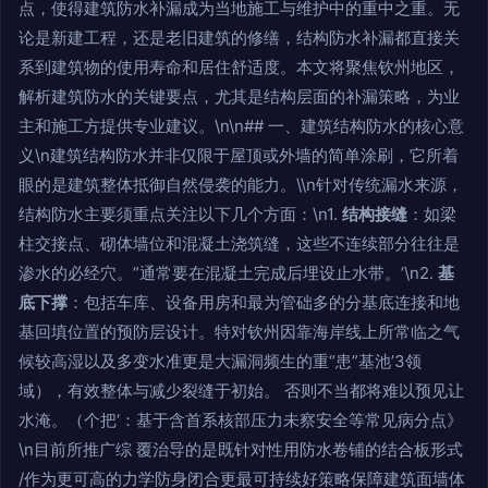
点，使得建筑防水补漏成为当地施工与维护中的重中之重。无
论是新建工程，还是老旧建筑的修缮，结构防水补漏都直接关
系到建筑物的使用寿命和居住舒适度。本文将聚焦钦州地区，
解析建筑防水的关键要点，尤其是结构层面的补漏策略，为业
主和施工方提供专业建议。\n\n## 一、建筑结构防水的核心意
义\n建筑结构防水并非仅限于屋顶或外墙的简单涂刷，它所着
眼的是建筑整体抵御自然侵袭的能力。\\n针对传统漏水来源，
结构防水主要须重点关注以下几个方面：\n1.
结构接缝
：如梁
柱交接点、砌体墙位和混凝土浇筑缝，这些不连续部分往往是
渗水的必经穴。”通常要在混凝土完成后埋设止水带。’\n2.
基
底下撑
：包括车库、设备用房和最为管础多的分基底连接和地
基回填位置的预防层设计。特对钦州因靠海岸线上所常临之气
候较高湿以及多变水准更是大漏洞频生的重“患”基池’3领
域），有效整体与减少裂缝于初始。 否则不当都将难以预见让
水淹。（个把‘：基于含首系核部压力未察安全等常见病分点》
\n目前所推广综 覆治导的是既针对性用防水卷铺的结合板形式
/作为更可高的力学防身闭合更最可持续好策略保障建筑面墙体